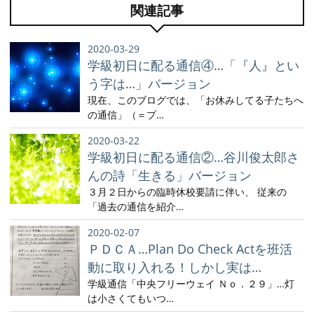
関連記事
2020-03-29
学級初日に配る通信④…「『人』とい
う字は…」バージョン
現在、このブログでは、「お休みしてる子たちへ
の通信」（＝プ…
2020-03-22
学級初日に配る通信②…谷川俊太郎さ
んの詩「生きる」バージョン
３月２日からの臨時休校要請に伴い、 従来の
「過去の通信を紹介…
2020-02-07
ＰＤＣＡ…Plan Do Check Actを班活
動に取り入れる！しかし実は…
学級通信「中央フリーウェイ Ｎｏ．２９」…灯
は小さくてもいつ…